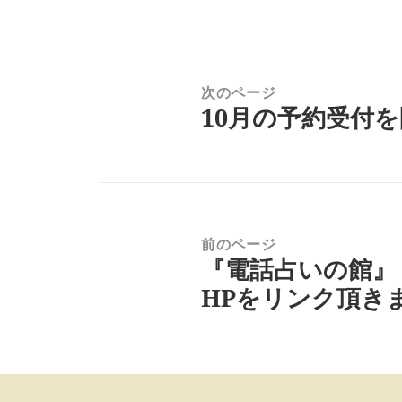
投
稿
ナ
次のページ
10月の予約受付
ビ
前
ゲ
の
ー
投
シ
稿:
ョ
ン
前のページ
『電話占いの館』
次
の
HPをリンク頂き
投
稿: