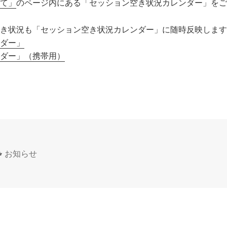
て」
のページ内にある「セッション空き状況カレンダー」をご
き状況も「セッション空き状況カレンダー」に随時反映します
ダー」
ダー」（携帯用）
カ
お知らせ
テ
ゴ
リ
ー