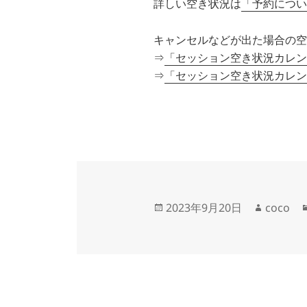
詳しい空き状況は
「予約につい
キャンセルなどが出た場合の空
⇒
「セッション空き状況カレン
⇒
「セッション空き状況カレン
投
作
2023年9月20日
coco
稿
成
日:
者