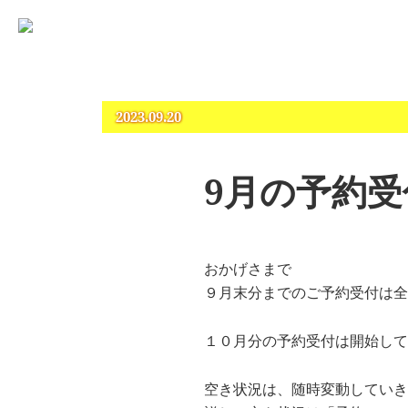
占いとカウンセリングのお店 “COCO”
札幌 – 占い・タロット・占星術・カウンセリング
2023.09.20
9月の予約
おかげさまで
９月末分までのご予約受付は全
１０月分の予約受付は開始して
空き状況は、随時変動していき