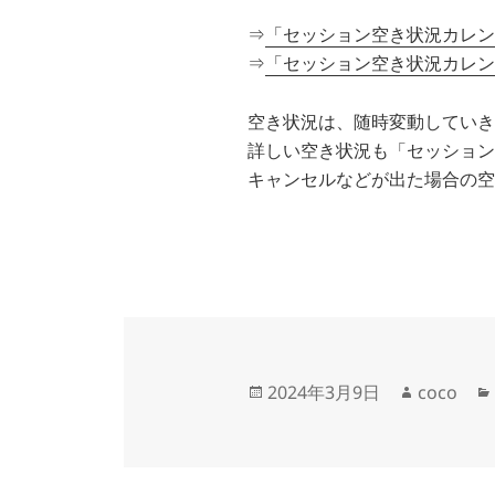
⇒
「セッション空き状況カレン
⇒
「セッション空き状況カレン
空き状況は、随時変動していき
詳しい空き状況も「セッション
キャンセルなどが出た場合の空
投
作
2024年3月9日
coco
稿
成
日:
者