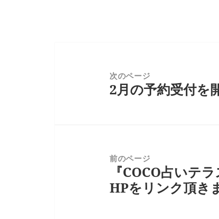
投
稿
ナ
次のページ
2月の予約受付を
ビ
前
ゲ
の
ー
投
シ
稿:
ョ
ン
前のページ
『COCO占いテ
次
の
HPをリンク頂き
投
稿: