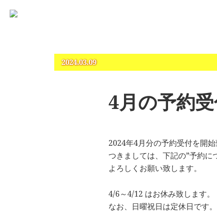
占いとカウンセリングのお店 “COCO”
札幌 – 占い・タロット・占星術・カウンセリング
2024.03.09
4月の予約
2024年4月分の予約受付を開
つきましては、下記の”予約に
よろしくお願い致します。
4/6～4/12 はお休み致します。
なお、日曜祝日は定休日です。