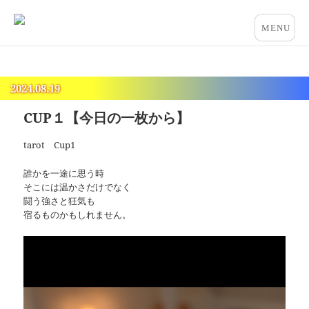
占いとカウンセリングのお店 “COCO”
メニュー
とウィジ
ェット
2024.08.19
CUP１【今日の一枚から】
tarot Cup1
誰かを一途に思う時
そこには温かさだけでなく
闘う強さと狂気も
宿るものかもしれません。