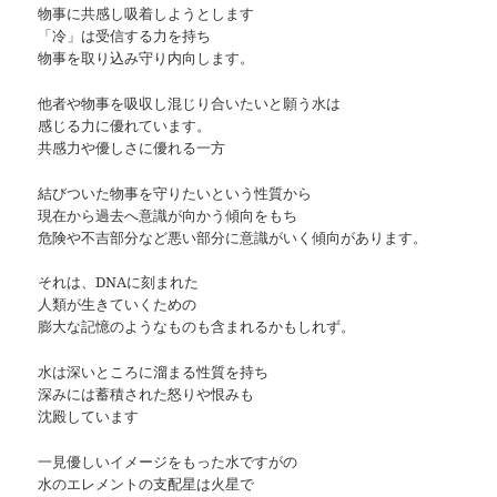
物事に共感し吸着しようとします
「冷」は受信する力を持ち
物事を取り込み守り内向します。
他者や物事を吸収し混じり合いたいと願う水は
感じる力に優れています。
共感力や優しさに優れる一方
結びついた物事を守りたいという性質から
現在から過去へ意識が向かう傾向をもち
危険や不吉部分など悪い部分に意識がいく傾向があります。
それは、DNAに刻まれた
人類が生きていくための
膨大な記憶のようなものも含まれるかもしれず。
水は深いところに溜まる性質を持ち
深みには蓄積された怒りや恨みも
沈殿しています
一見優しいイメージをもった水ですがの
水のエレメントの支配星は火星で