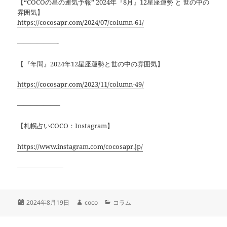
【“COCOの星の運気予報” 2024年『8月』12星座運勢 と 世の中の
雰囲気】
https://cocosapr.com/2024/07/column-61/
——————-
【『年間』2024年12星座運勢と世の中の雰囲気】
https://cocosapr.com/2023/11/column-49/
——————–
【札幌占いCOCO：Instagram】
https://www.instagram.com/cocosapr.jp/
———————
投
作
カ
2024年8月19日
coco
コラム
稿
成
テ
日:
者
ゴ
投