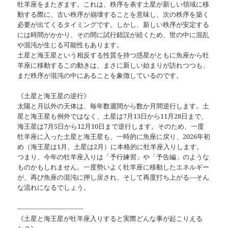
牡羊座をまたぎます。これは、秩序を表す土星が新しい領域に移
動する際に、古い秩序が崩壊することを意味し、次の秩序を築く
必要が出てくるタイミングです。しかし、新しい秩序が安定する
には時間がかかり、その間に試行錯誤が続くため、世の中に混乱
や混沌が生じる可能性もあります。
土星と海王星という相反する性質を持つ惑星がともに魚座から牡
羊座に移動するこの動きは、まさに新しい始まりが訪れつつも、
まだ秩序が混沌の中にあることを象徴しているのです。
《土星と海王星の逆行》
太陽と月以外の天体は、毎年数週間から数か月間逆行します。土
星と海王星も例外ではなく、土星は7月13日から11月28日まで、
海王星は7月5日から12月10日まで逆行します。そのため、一度
牡羊座に入った土星と海王星も、一時的に魚座に戻り、2026年初
め（海王星は1月、土星は2月）に本格的に牡羊座入りします。
つまり、今年の牡羊座入りは「予行練習」や「予告編」のような
ものかもしれません。一度勢いよく牡羊座に移動したエネルギー
が、再び魚座の混沌に押し戻され、そして再度打ち上がる―そん
な流れになるでしょう。
――――――――――
《土星と海王星が牡羊座入りすると実際どんな事が起こりえる