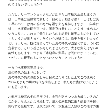
のではないでしょうか？
ただし、リーマンショックなどが起きた山羊座冥王星と違うの
は、山羊座は活動宮で新しく「始める」動きが強く、しばしば冥
王星のパワーは目の前のものを覆す力を発揮しますが、山羊座に
対して水瓶座は固定宮です。固定宮は新しいことを推し進めると
いうよりも、これまで発生したものを維持し確実なものとしてい
くという力が働きます。そういう意味では、物事を覆すショック
というよりも、既に始まっていた風の時代が固定化する。ついに
定着する。という感じかもしれませんので、大きな変化はない可
能性もあります。つまり『水瓶座の変革』は既にわかっていたこ
とがついに現実のものとなったということでしょうか。
一方で水瓶座冥王星は今、
風の時代の始まりにおいて
風の時代の負の側面をしかと目の当たりにした上でこの後続く
200年あまりの風の時代を構築せよと、私たちに告げているよう
にも思います。
水瓶座は極寒の冬の星座です。食料が尽きつつある厳しい冬のさ
なかを、なんとかより繰して、最大公約数的に生き残る術を探り
実行する星座です。現代において、水瓶座は人類やこの地球の生