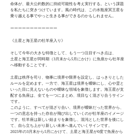
命体が、最大公約数的に持続可能性を考え実行する。という課題
を私たちに突きつけています。風の時代は、この水瓶座冥王星を
乗り越える事でやっと生きる事ができるのかもしれません。
ーーーーーーーーーーーー
《土星と海王星の牡羊座入り》
そして今年の大きな特徴として、もう一つ注目すべき点は、
土星と海王星が同時期（3月末から5月にかけ）に魚座から牡羊座
へ移動することです。
土星は秩序を司り、物事に境界や限界を設定し、はっきりとした
ルールを定めます。一方で、海王星は境界を曖昧にし、心や霊と
いった目に見えないものや曖昧な領域を象徴します。海王星が支
配する魚座は、全てを一つにまとめ、境目なく混ざり合うサイン
です。
このように、すべてが混ざり合い、境界が曖昧だった世界から、
一つの意志を持った存在が飛び出していくのが牡羊座のイメージ
です。牡羊座は新しい始まりを象徴し、混沌とした世界を後にし
て、自ら立ち上がり新しい未来へ進んでいくサインです。
2025年の3月末から5月にかけて、土星と海王星が0度で魚座から