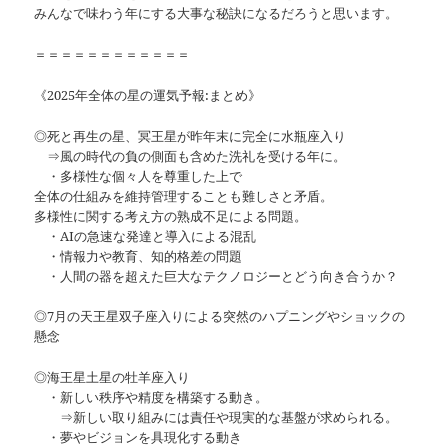
みんなで味わう年にする大事な秘訣になるだろうと思います。
＝＝＝＝＝＝＝＝＝＝＝＝
《2025年全体の星の運気予報:まとめ》
◎死と再生の星、冥王星が昨年末に完全に水瓶座入り
⇒風の時代の負の側面も含めた洗礼を受ける年に。
・多様性な個々人を尊重した上で
全体の仕組みを維持管理することも難しさと矛盾。
多様性に関する考え方の熟成不足による問題。
・AIの急速な発達と導入による混乱
・情報力や教育、知的格差の問題
・人間の器を超えた巨大なテクノロジーとどう向き合うか？
◎7月の天王星双子座入りによる突然のハプニングやショックの
懸念
◎海王星土星の牡羊座入り
・新しい秩序や精度を構築する動き。
⇒新しい取り組みには責任や現実的な基盤が求められる。
・夢やビジョンを具現化する動き