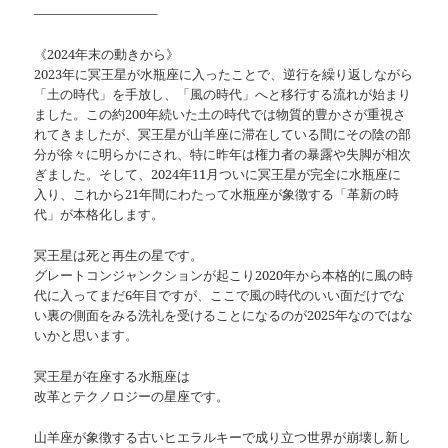
—————————–
《2024年末の動きから》
2023年に冥王星が水瓶座に入ったことで、逆行を繰り返しながら
「土の時代」を手放し、「風の時代」へと移行する流れが始まり
ました。この約200年続いた土の時代では物質的豊かさが重視さ
れてきましたが、冥王星が山羊座に滞在している間にその陰の部
分が徐々に明らかにされ、特に昨年は権力者の暴露や失脚が相次
ぎました。そして、2024年11月ついに冥王星が完全に水瓶座に
入り、これから21年間にわたって水瓶座が象徴する「革新の時
代」が本格化します。
冥王星は死と再生の星です。
グレートコンジャンクションが起こり2020年から本格的に風の時
代に入ってまだ6年目ですが、ここで風の時代のいい面だけでな
い裏の側面をみる洗礼を受けることになるのが2025年なのではな
いかと思います。
冥王星が在座する水瓶座は
改革とテクノロジーの星座です。
山羊座が象徴する古いヒエラルキーで成り立つ世界が崩壊し新し