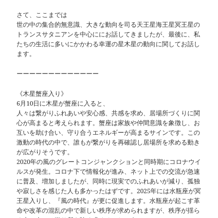
さて、ここまでは
世の中の集合的無意識、大きな動向を司る天王星海王星冥王星の
トランスサタニアンを中心ににお話してきましたが、最後に、私
たちの生活に多いにかかわる幸運の星木星の動向に関してお話し
ます。
ーーーーーーーーーーーーー
《木星蟹座入り》
6月10日に木星が蟹座に入ると、
人々は繋がりふれあいや安心感、共感を求め、居場所づくりに関
心が高まると考えられます。蟹座は家族や仲間意識を象徴し、お
互いを助け合い、守り合うエネルギーが高まるサインです。この
激動の時代の中で、誰もが繋がりを再確認し居場所を求める動き
が広がりそうです。
2020年の風のグレートコンジャンクションと同時期にコロナウイ
ルスが発生。コロナ下で情報化が進み、ネット上での交流が急速
に普及、増加しましたが、同時に現実でのふれあいが減り、孤独
や寂しさを感じた人も多かったはずです。2025年には水瓶座が冥
王星入りし、『風の時代』が更に促進します。水瓶座が起こす革
命や改革の混乱の中で新しい秩序が求められますが、秩序が揺ら