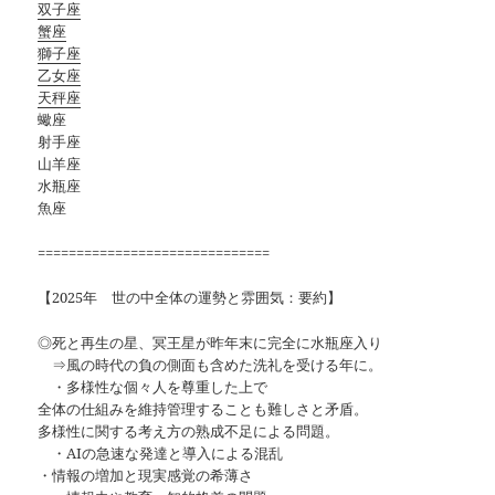
双子座
蟹座
獅子座
乙女座
天秤座
蠍座
射手座
山羊座
水瓶座
魚座
==============================
【2025年 世の中全体の運勢と雰囲気：要約】
◎死と再生の星、冥王星が昨年末に完全に水瓶座入り
⇒風の時代の負の側面も含めた洗礼を受ける年に。
・多様性な個々人を尊重した上で
全体の仕組みを維持管理することも難しさと矛盾。
多様性に関する考え方の熟成不足による問題。
・AIの急速な発達と導入による混乱
・情報の増加と現実感覚の希薄さ