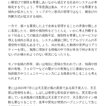
い横並びで個性を尊重しあいながら成立する社会やシステムが本
格化するでしょう。平等意識は進み、マイノリティーを尊重する
傾向が拡大したり、トップダウン形式の管理ではなく、横並びの
判断方式が拡大する傾向。
一方で、個々を重視した上で全体を管理することの矛盾や難しさ
に直面したり。個性や個別性をどうとらえ、いかに考え判断する
か？社会としての観念の成熟不足。個別性を尊重したサービスが
増える傾向が高まるも、システム構築に関してアルゴリズムの不
適切性や混乱もあるでしょう。AIが生成した動画や音声はリアリ
ティーを増し、無限に増加する情報の中で何が本当で何が本当で
ないのか確かめようのない状況になったりも。
モノや金銭の所有、或いは地位に意味が失われていき。知識や技
術の有無。フォロワーなどの繋がりの有無などに価値がおかれ、
知的能力やコミュニケーション力による格差が生じることも考え
られます。
更には2025年7月には天王星が風の星座である双子座入り。天王
星は突発性を表し、しばしば唐突な変化促す傾向も。冥王星が在
座している水瓶座の支配星は天王星ですので、天王星のサイン移
動も重なりることで、改革や変化が突然のハプニングとして生じ