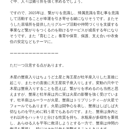
ぐ中、人々は拠り所を強く求めるでしょう。
ですので、2025年は、繋がりを意識し、帰属意識を育む事を意識
して活動することが幸運を引き寄せる鍵になりそうです。またそ
うした居場所を提供したりグループ活動や仲間づくりを支援する
事業など繋がりをつくるのを助けるサービスが成長する年になり
そうです。また『育むこと』養育や保育、保護、支え合いや衣食
住の安定などもテーマに。
ーーーーーーーーーーーーー
ただ一つ注意する点があります。
木星の蟹座入りはちょうど土星と海王星が牡羊座入りした直後に
起こり、またその直後に天王星双子座入りします。変動の只中で
木星は蟹座入りすることを思えば、繋がりを求めるのも当然と思
えますが、蟹座と牡羊座は共に実は火星の影響を強く受けていま
す。牡羊座はルーラーが火星。蟹座はトリプリシティ―が火星で
フォールでもあります。火星は闘争心を表し、蟹座はしばしば大
切なものを守ために戦う星でもあるのです。また、蟹座は身内と
それ以外をハッキリと分ける性質を持ち、水瓶座が多様性を重視
し、あらゆる人を平等に救済しようとする一方で、蟹座は仲間の
救済を重視し、時にはそれ以外を攻撃することもあります。