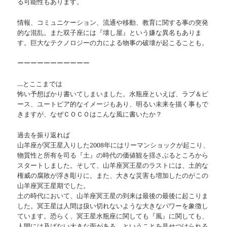
る可能性もあります。
情報、コミュニケーション、流通や移動、教育に関する事の突発
的な混乱。また双子座には『壊し屋』という嫌な異名もありま
す。巨大なテクノロジーの力による物事の破壊が起こることも。
ーーーーーーーーーーー
…とここまでは
怖い予想ばかり書いてしまいました。水瓶座といえば、ラブ＆ピ
ース、ユートピア的なイメージもあり、明るい未来を描く事もで
きますが、なぜＣＯＣＯはこんな風に書いたか？
過去を振り返れば
山羊座が冥王星入りした2008年にはリーマンショックが起こり、
物質性と所有を司る『土』の時代の価値観を揺さぶるところから
スタートしました。そして、山羊座冥王星のラストには、土的な
権威の腐敗が浮き彫りに。また、大きな災害も増加したのがこの
山羊座冥王星期でした。
土の時代において、山羊座冥王星の到来は最後の最後に起こりま
した。冥王星は人間は扱い切れないような大きなパワーを象徴し
ています。恐らく、冥王星水瓶座に関しても『風』に関しても、
人間には及ばない大きな面がある。ということを見せつけられる