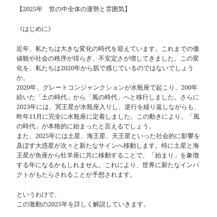
【2025年 世の中全体の運勢と雰囲気】
《はじめに》
近年、私たちは大きな変化の時代を迎えています。これまでの価
値観や社会の秩序が揺らぎ、不安定さが増してきました。この変
化を、私たちは2020年から肌で感じているのではないでしょう
か。
2020年、グレートコンジャンクションが水瓶座で起こり、200年
続いた「土の時代」から「風の時代」へと移行しました。さらに
2023年には、冥王星が水瓶座入りし、逆行を繰り返しながらも、
昨年11月に完全に水瓶座に定着しました。この動きにより、「風
の時代」が本格的に始まったと言えるでしょう。
また、2025年には土星、海王星、天王星といった社会的に影響を
及ぼす大惑星が次々と新たなサインへ移動します。特に土星と海
王星が魚座から牡羊座に共に移動することで、「始まり」を象徴
する年になるかもしれません。これにより、世界に新たなインパ
クトがもたらされることが予想されます。
というわけで、
この激動の2025年を詳しく解説していきます。