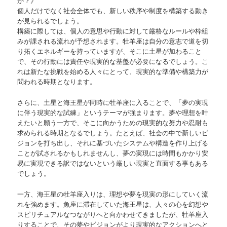
か？》
個人だけでなく社会全体でも、新しい秩序や制度を構築する動き
が見られるでしょう。
構築に際しては、個人の意思や行動に対して厳格なルールや枠組
みが課される流れが予想されます。牡羊座は自分の意志で道を切
り拓くエネルギーを持っていますが、そこに土星が加わること
で、その行動には責任や現実的な基盤が必要になるでしょう。こ
れは新たな挑戦を始める人々にとって、現実的な準備や構築力が
問われる時期となります。
さらに、土星と海王星が同時に牡羊座に入ることで、「夢の実現
に伴う現実的な試練」というテーマが強まります。夢や理想を叶
えたいと願う一方で、そこに向かうための現実的な努力や忍耐も
求められる時期となるでしょう。たとえば、社会の中で新しいビ
ジョンを打ち出し、それに基づいたシステムや構造を作り上げる
ことが試されるかもしれませんし、夢の実現には時間もかかり安
易に実現できる訳ではないという厳しい現実と直面する事もある
でしょう。
一方、海王星の牡羊座入りは、理想や夢を現実の形にしていく流
れを強めます。魚座に滞在していた海王星は、人々の心を幻想や
スピリチュアルなつながりへと向かわせてきましたが、牡羊座入
りすることで、その夢やビジョンがより現実的なアクションへと