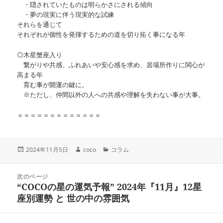
・隠されていたものは明らかさにされる傾向
・夢の現実に伴う現実的な試練
それらを通じて
それぞれが個性を発揮するための道を切り拓く事になる年
◎木星蟹座入り
繋がりや共感、ふれあいや安心感を求め、居場所作りに関心が
高まる年
育む事が開運の鍵に。
※ただし、仲間以外の人への共感や理解を失わない事が大事。
＝＝＝＝＝＝＝＝＝＝＝＝＝
投
作
カ
2024年11月5日
coco
コラム
稿
成
テ
日:
者
ゴ
投
リ
次のページ
稿
“COCOの星の運気予報” 2024年『11月』12星
ー
前
ナ
の
座別運勢 と 世の中の雰囲気
ビ
投
ゲ
稿:
ー