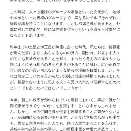
この時期、人々は趣味のグループや家族といった次元から、地域
や国家といった規模のグループまで、異なるレベルでそれぞれに
帰属意識を持つことになります。しかし帰属意識が高まると、外
部に対して防衛的、時には仲間を守ろうという意識から攻撃的に
なることもあります。
昨年までの土星と海王星が魚座にあった時代。私たちは、情報化
が進んだ事により、あらゆるものの見方に開かれ、対立する人々
の間にも共通点があることを知り、まったく考え方の違う人々も
同じようにそれ相応の考えや背景があることに触れ。誰か正義で
誰が悪なのか言い切れないような情報や場面を目撃しました。そ
れは何が正しいのか分からない混沌と混迷の時期でもありました
が、相容れないように思える人々を受け入れたり理解するための
ヒントでもあったのではないでしょうか？
今年、新しい秩序が形作られていく過程において、再び「誰が仲
間で誰がそうでないのか」を意識することになるかもしれませ
ん。しかし、その仲間意識が他者を攻撃することに繋がらないよ
う、意識的になる必要があります。どんなに立場のちがう相手で
も、異なる意見を持った人でも、同じ人間であることを忘れず、
共感を持つ余裕を持つ事が、この蟹座木星を幸運の木星として、