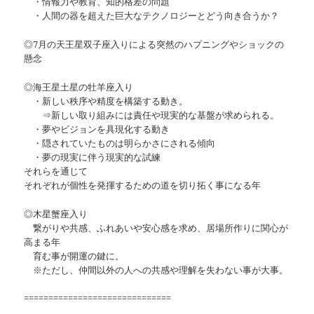
・情報力や教育、知的格差の問題
・人間の器を超えた巨大なテクノロジーとどう向き合うか？
◎7月の天王星双子座入りによる突然のハプニングやショックの
懸念
◎海王星土星の牡羊座入り
・新しい秩序や精度を構築する動き。
⇒新しい取り組みには責任や現実的な基盤が求められる。
・夢やビジョンを具現化する動き
・隠されていたものは明らかさにされる傾向
・夢の現実に伴う現実的な試練
それらを通じて
それぞれが個性を発揮するための道を切り拓く事になる年
◎木星蟹座入り
繋がりや共感、ふれあいや安心感を求め、居場所作りに関心が
高まる年
育む事が開運の鍵に。
※ただし、仲間以外の人への共感や理解を失わない事が大事。
==============================