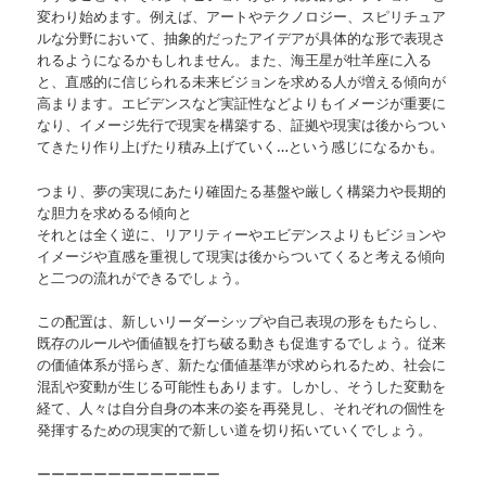
変わり始めます。例えば、アートやテクノロジー、スピリチュア
ルな分野において、抽象的だったアイデアが具体的な形で表現さ
れるようになるかもしれません。また、海王星が牡羊座に入る
と、直感的に信じられる未来ビジョンを求める人が増える傾向が
高まります。エビデンスなど実証性などよりもイメージが重要に
なり、イメージ先行で現実を構築する、証拠や現実は後からつい
てきたり作り上げたり積み上げていく…という感じになるかも。
つまり、夢の実現にあたり確固たる基盤や厳しく構築力や長期的
な胆力を求めるる傾向と
それとは全く逆に、リアリティーやエビデンスよりもビジョンや
イメージや直感を重視して現実は後からついてくると考える傾向
と二つの流れができるでしょう。
この配置は、新しいリーダーシップや自己表現の形をもたらし、
既存のルールや価値観を打ち破る動きも促進するでしょう。従来
の価値体系が揺らぎ、新たな価値基準が求められるため、社会に
混乱や変動が生じる可能性もあります。しかし、そうした変動を
経て、人々は自分自身の本来の姿を再発見し、それぞれの個性を
発揮するための現実的で新しい道を切り拓いていくでしょう。
ーーーーーーーーーーーーー