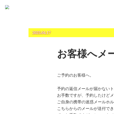
占いとカウンセリングのお店 “COCO”
札幌 – 占い・タロット・占星術・カウンセリング
2025.04.17
お客様へメ
ご予約のお客様へ。
予約の返信メールが届かないト
お手数ですが、予約したけどメ
ご自身の携帯の迷惑メールホル
こちらからのメールが送付でき