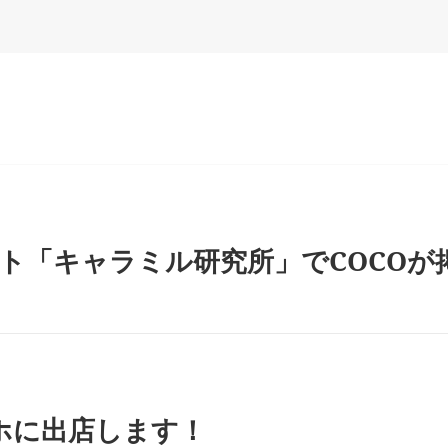
テ
ゴ
リ
ー
ト「キャラミル研究所」でCOCOが
カホに出店します！