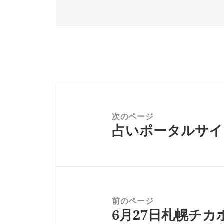
稿
成
日:
者
投
稿
ナ
次のページ
占いポータルサイ
ビ
前
ゲ
の
ー
投
シ
稿:
ョ
ン
前のページ
6月27日札幌チ
次