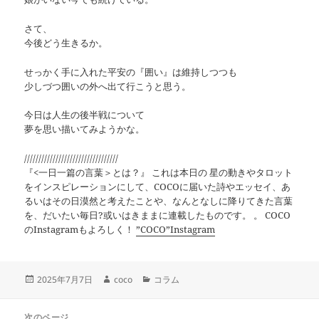
さて、
今後どう生きるか。
せっかく手に入れた平安の『囲い』は維持しつつも
少しづつ囲いの外へ出て行こうと思う。
今日は人生の後半戦について
夢を思い描いてみようかな。
/////////////////////////////////
『<一日一篇の言葉＞とは？』 これは本日の 星の動きやタロット
をインスピレーションにして、COCOに届いた詩やエッセイ、あ
るいはその日漠然と考えたことや、なんとなしに降りてきた言葉
を、だいたい毎日?或いはきままに連載したものです。 。 COCO
のInstagramもよろしく！
”COCO”Instagram
投
作
カ
2025年7月7日
coco
コラム
稿
成
テ
日:
者
ゴ
投
リ
次のページ