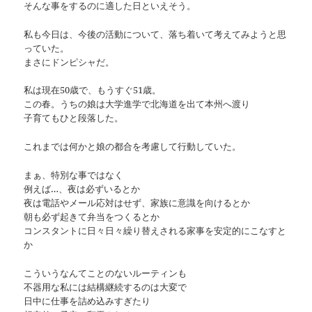
そんな事をするのに適した日といえそう。
私も今日は、今後の活動について、落ち着いて考えてみようと思
っていた。
まさにドンピシャだ。
私は現在50歳で、もうすぐ51歳。
この春。うちの娘は大学進学で北海道を出て本州へ渡り
子育てもひと段落した。
これまでは何かと娘の都合を考慮して行動していた。
まぁ、特別な事ではなく
例えば…、夜は必ずいるとか
夜は電話やメール応対はせず、家族に意識を向けるとか
朝も必ず起きて弁当をつくるとか
コンスタントに日々日々繰り替えされる家事を安定的にこなすと
か
こういうなんてことのないルーティンも
不器用な私には結構継続するのは大変で
日中に仕事を詰め込みすぎたり