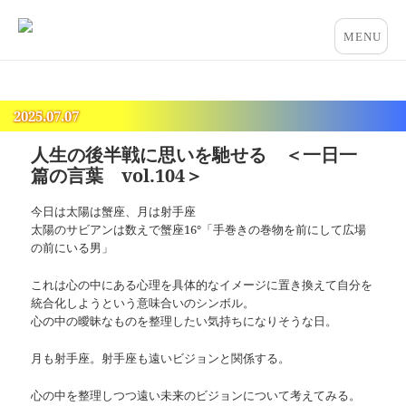
占いとカウンセリングのお店 “COCO”
メニュー
とウィジ
ェット
2025.07.07
人生の後半戦に思いを馳せる ＜一日一
篇の言葉 vol.104＞
今日は太陽は蟹座、月は射手座
太陽のサビアンは数えで蟹座16°「手巻きの巻物を前にして広場
の前にいる男」
これは心の中にある心理を具体的なイメージに置き換えて自分を
統合化しようという意味合いのシンボル。
心の中の曖昧なものを整理したい気持ちになりそうな日。
月も射手座。射手座も遠いビジョンと関係する。
心の中を整理しつつ遠い未来のビジョンについて考えてみる。