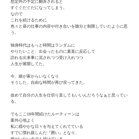
想定外の予定に翻弄されると
すぐぐだぐだになってしまう。
なので
これを続けるために
色々と昼の仕事の内容や付き合いを随分と制限していたように思
う。
独身時代はもっと時間はランダムに
やりたいこと、出会ったものに素直に反応して
訪れる出来事に流されつつ受け入れつつ
人生が展開してた。
今、娘が家からいなくなり
そうした、自由な時間が再び戻ってきた。
改めて自分の人生を仕切り直してもいいんだろうなぁと思ってい
る。
でもここ18年間続けたルーティーンは
案外心地よく
私に穏やかな日々を与えてくれてている
すでに慣れ親しんだ『囲い』となり、
娘がいない今でも続けている。