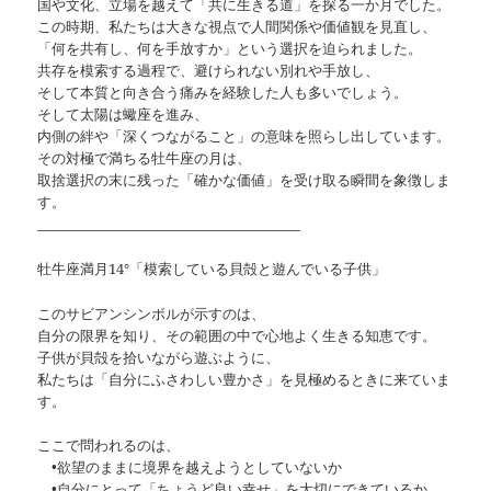
国や文化、立場を越えて「共に生きる道」を探る一か月でした。
この時期、私たちは大きな視点で人間関係や価値観を見直し、
「何を共有し、何を手放すか」という選択を迫られました。
共存を模索する過程で、避けられない別れや手放し、
そして本質と向き合う痛みを経験した人も多いでしょう。
そして太陽は蠍座を進み、
内側の絆や「深くつながること」の意味を照らし出しています。
その対極で満ちる牡牛座の月は、
取捨選択の末に残った「確かな価値」を受け取る瞬間を象徴しま
す。
________________________________________
牡牛座満月14°「模索している貝殻と遊んでいる子供」
このサビアンシンボルが示すのは、
自分の限界を知り、その範囲の中で心地よく生きる知恵です。
子供が貝殻を拾いながら遊ぶように、
私たちは「自分にふさわしい豊かさ」を見極めるときに来ていま
す。
ここで問われるのは、
•欲望のままに境界を越えようとしていないか
•自分にとって「ちょうど良い幸せ」を大切にできているか