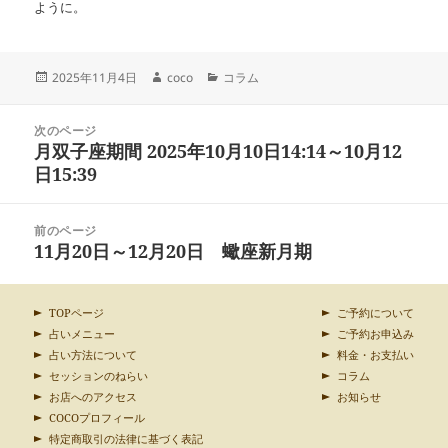
ように。
投
作
カ
2025年11月4日
coco
コラム
稿
成
テ
日:
者
ゴ
投
リ
次のページ
稿
月双子座期間 2025年10月10日14:14～10月12
ー
前
ナ
の
日15:39
ビ
投
ゲ
稿:
ー
前のページ
シ
11月20日～12月20日 蠍座新月期
次
ョ
の
ン
投
稿:
TOPページ
ご予約について
占いメニュー
ご予約お申込み
占い方法について
料金・お支払い
セッションのねらい
コラム
お店へのアクセス
お知らせ
COCOプロフィール
特定商取引の法律に基づく表記