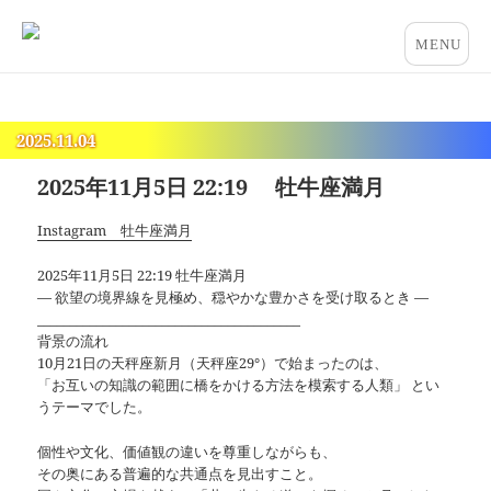
占いとカウンセリングのお店 “COCO”
メニュー
とウィジ
ェット
2025.11.04
2025年11月5日 22:19 牡牛座満月
Instagram 牡牛座満月
2025年11月5日 22:19 牡牛座満月
— 欲望の境界線を見極め、穏やかな豊かさを受け取るとき —
________________________________________
背景の流れ
10月21日の天秤座新月（天秤座29°）で始まったのは、
「お互いの知識の範囲に橋をかける方法を模索する人類」 とい
うテーマでした。
個性や文化、価値観の違いを尊重しながらも、
その奥にある普遍的な共通点を見出すこと。