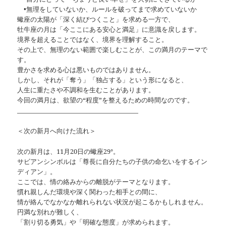
•無理をしていないか、ルールを破ってまで求めていないか
蠍座の太陽が「深く結びつくこと」を求める一方で、
牡牛座の月は「今ここにある安心と満足」に意識を戻します。
境界を超えることではなく、境界を理解すること。
その上で、無理のない範囲で楽しむことが、この満月のテーマで
す。
豊かさを求める心は悪いものではありません。
しかし、それが「奪う」「独占する」という形になると、
人生に重たさや不調和を生むことがあります。
今回の満月は、欲望の“程度”を整えるための時間なのです。
________________________________________
＜次の新月へ向けた流れ＞
次の新月は、11月20日の蠍座29°。
サビアンシンボルは「尊長に自分たちの子供の命乞いをするイン
ディアン」。
ここでは、情の絡みからの離脱がテーマとなります。
慣れ親しんだ環境や深く関わった相手との間に、
情が絡んでなかなか離れられない状況が起こるかもしれません。
円満な別れが難しく、
「割り切る勇気」や「明確な態度」が求められます。