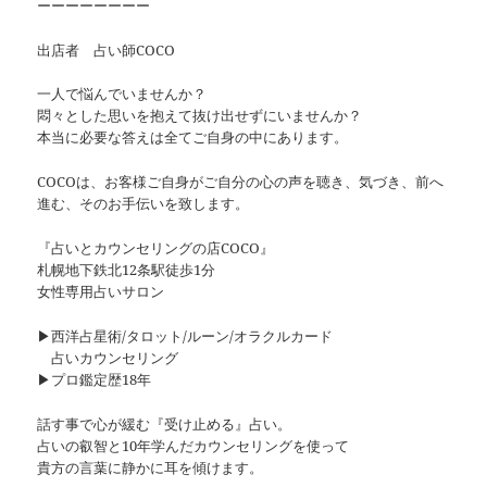
ーーーーーーーー
出店者 占い師COCO
一人で悩んでいませんか？
悶々とした思いを抱えて抜け出せずにいませんか？
本当に必要な答えは全てご自身の中にあります。
COCOは、お客様ご自身がご自分の心の声を聴き、気づき、前へ
進む、そのお手伝いを致します。
『占いとカウンセリングの店COCO』
札幌地下鉄北12条駅徒歩1分
女性専用占いサロン
▶西洋占星術/タロット/ルーン/オラクルカード
占いカウンセリング
▶プロ鑑定歴18年
話す事で心が緩む『受け止める』占い。
占いの叡智と10年学んだカウンセリングを使って
貴方の言葉に静かに耳を傾けます。