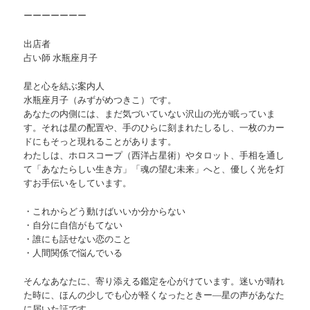
ーーーーーーー
出店者
占い師 水瓶座月子
星と心を結ぶ案内人
水瓶座月子（みずがめつきこ）です。
あなたの内側には、まだ気づいていない沢山の光が眠っていま
す。それは星の配置や、手のひらに刻まれたしるし、一枚のカー
ドにもそっと現れることがあります。
わたしは、ホロスコープ（西洋占星術）やタロット、手相を通し
て「あなたらしい生き方」「魂の望む未来」へと、優しく光を灯
すお手伝いをしています。
・これからどう動けばいいか分からない
・自分に自信がもてない
・誰にも話せない恋のこと
・人間関係で悩んでいる
そんなあなたに、寄り添える鑑定を心がけています。迷いが晴れ
た時に、ほんの少しでも心が軽くなったときー―星の声があなた
に届いた証です。