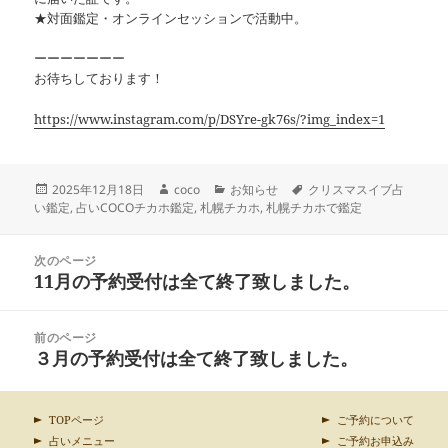
★対面鑑定・オンラインセッションで活動中。
ーーーーーーー
お待ちしております！
https://www.instagram.com/p/DSYre-gk76s/?img_index=1
投
作
カ
タ
2025年12月18日
coco
お知らせ
クリスマスイブ占
稿
成
テ
グ
い鑑定
,
占いCOCOチカホ鑑定
,
札幌チカホ
,
札幌チカホで鑑定
日:
者
ゴ
リ
投
ー
次のページ
稿
11月の予約受付は全て終了致しました。
前
ナ
の
ビ
投
ゲ
前のページ
稿:
ー
３月の予約受付は全て終了致しました。
次
シ
の
ョ
投
ン
稿:
TOPページ
ご予約について
占いメニュー
ご予約お申込み