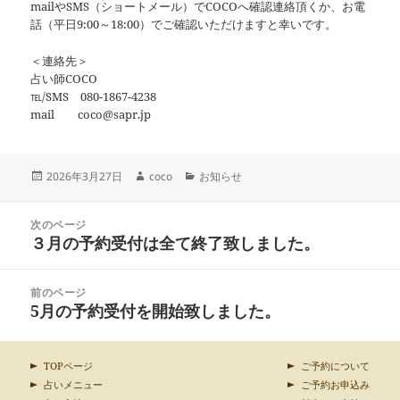
mailやSMS（ショートメール）でCOCOへ確認連絡頂くか、お電
話（平日9:00～18:00）でご確認いただけますと幸いです。
＜連絡先＞
占い師COCO
℡/SMS 080-1867-4238
mail coco@sapr.jp
投
作
カ
2026年3月27日
coco
お知らせ
稿
成
テ
日:
者
ゴ
投
リ
次のページ
稿
３月の予約受付は全て終了致しました。
ー
前
ナ
の
ビ
投
ゲ
前のページ
稿:
ー
5月の予約受付を開始致しました。
次
シ
の
ョ
投
ン
稿:
TOPページ
ご予約について
占いメニュー
ご予約お申込み