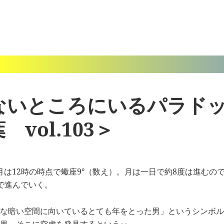
ないところにいるパラド
vol.103＞
）月は12時の時点で蠍座9°（数え）。月は一日で約8度は進む
で進んでいく。
な暗い空間に向いているとても年をとった男」というシンボル