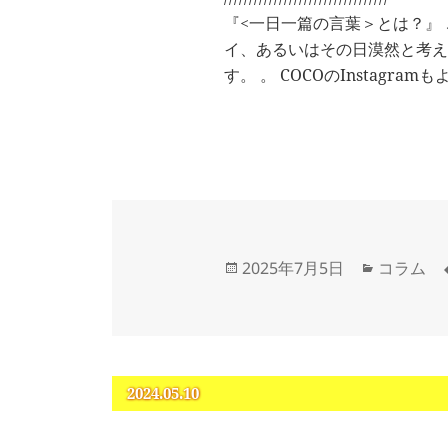
『<一日一篇の言葉＞とは？』
イ、あるいはその日漠然と考え
す。 。 COCOのInstagra
投
カ
2025年7月5日
コラム
稿
テ
日:
ゴ
リ
ー
2024.05.10