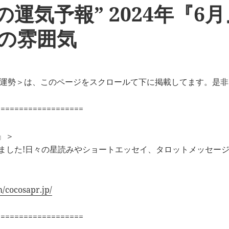
の運気予報” 2024年『6
中の雰囲気
星座別運勢＞は、このページをスクロールて下に掲載してます。是
===================
O』＞
めました!日々の星読みやショートエッセイ、タロットメッセー
/cocosapr.jp/
===================