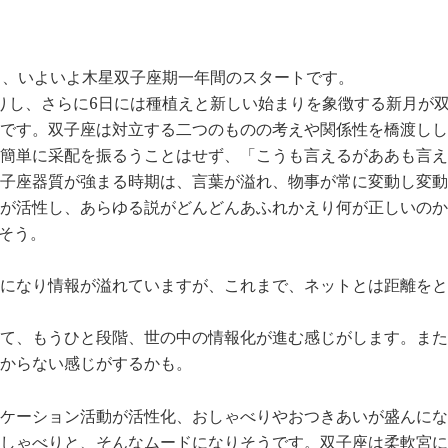
し、いよいよ木星双子座期一年間のスタートです。
りし、さらに6日には種植えと新しい始まりを象徴する新月が
です。双子座は対立する二つのものの考えや関係性を橋渡しし
簡単に采配を振るうことはせず、「こうも言えるがああも言え
子座器質が強まる時期は、言葉が溢れ、物事が常に変動し変動
が活性し、あらゆる説がどんどんあふれかえり何が正しいのか
そう。
になり情報が溢れていますが、これまで、ネットとは距離をと
て、もうひと段階、世の中の情報化が進む感じがします。また
からない感じがするかも。
ケーション活動が活性化、おしゃべりやおつきあいが盛んにな
しゃべりと、そんなムードになりそうです。双子座は柔軟宮に