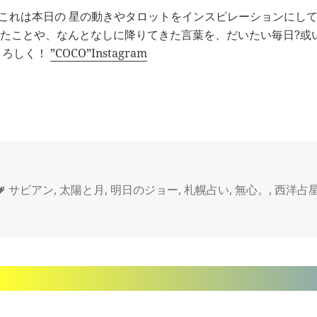
 これは本日の 星の動きやタロットをインスピレーションにして
たことや、なんとなしに降りてきた言葉を、だいたい毎日?或
mもよろしく！
”COCO”Instagram
タ
サビアン
,
太陽と月
,
明日のジョー
,
札幌占い
,
無心。
,
西洋占
グ