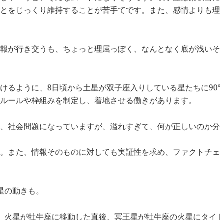
とをじっくり維持することが苦手てです。また、感情よりも理
報が行き交うも、ちょっと理屈っぽく、なんとなく底が浅いそ
けるように、8日頃から土星が双子座入りしている星たちに90
ルールや枠組みを制定し、着地させる働きがあります。
、社会問題になっていますが、溢れすぎて、何が正しいのか分
。また、情報そのものに対しても実証性を求め、ファクトチェ
星の動きも。
。火星が牡牛座に移動した直後、冥王星が牡牛座の火星にタイ