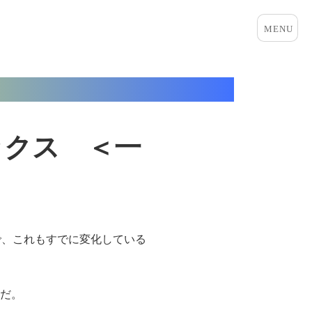
メニュ
ーとウ
ィジェ
ット
ックス ＜一
ので、これもすでに変化している
だ。