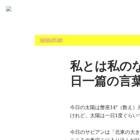
占いとカウンセリングのお店 “COCO”
札幌 – 占い・タロット・占星術・カウンセリング
2025.07.05
私とは私の
日一篇の言葉 
今日の太陽は蟹座14°（数え
けれど、太陽は一日1度ぐらい
今日のサビアンは「北東の大き