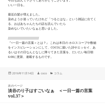
今日も読んで下さってありがとうございます。
いい一日を。
最近白髪が増えました。
染めようか迷っていたけれど「つるとはな」という雑誌に出てく
る、おばあちゃんたちの話を読んでいたら
染めないでいたいなぁと思いました。
/////////////////////////////////
『<一日一篇の言葉＞とは？』 これは本日の ホロスコープや数秘
をインスピレーションにして、COCOに届いた詩やエッセイ、あ
るいはその日なんとなしに降りてきた言葉を、だいたい毎日朝
6:00に更新、連載するものです。
投
作
カ
2016年11月14日
coco
コラム
稿
成
テ
日:
者
ゴ
投
リ
次のページ
稿
淡谷のり子はすごいなぁ ＜一日一篇の言葉
ー
前
ナ
の
vol.37＞
ビ
投
ゲ
稿: