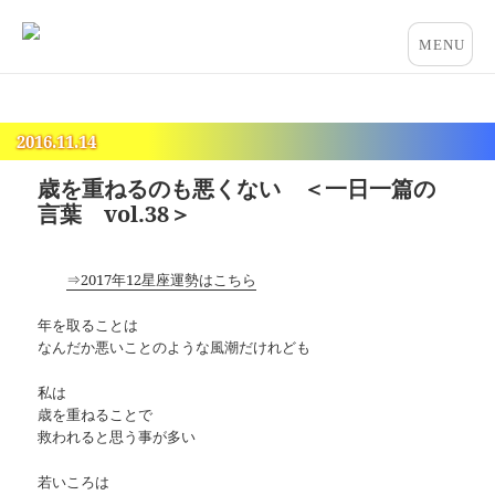
占いとカウンセリングのお店 “COCO”
メニュー
とウィジ
ェット
2016.11.14
歳を重ねるのも悪くない ＜一日一篇の
言葉 vol.38＞
⇒2017年12星座運勢はこちら
年を取ることは
なんだか悪いことのような風潮だけれども
私は
歳を重ねることで
救われると思う事が多い
若いころは