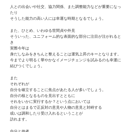
人との出会いや社交、協力関係、また調整能力などが重要になっ
たり
そうした能力の高い人には幸運な時期となるでしょう。
また、ひとめ、いわゆる世間貞や外見
そういった、ユニフォーム的な表面的な部分に注目が注がれると
き
実際今年は
身だしなみをきちんと整えることは運気上昇のキーとなります。
今までより明るく華やかなイメージチェンジを試みるのも幸運に
結びつくでしょう。
また
それぞれが
自分を確立することに焦点があたる人が多いでしょう。
自分の核となるものを見出すとともに
それをいかに実行するか？という点においては
自分とはまるで正反対の意見や人物の意見と対峙する
或いは調和したり受け入れるということが
訪れます。
自分と他者