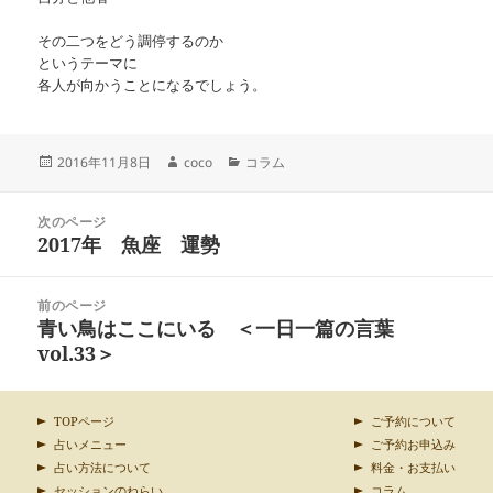
その二つをどう調停するのか
というテーマに
各人が向かうことになるでしょう。
投
作
カ
2016年11月8日
coco
コラム
稿
成
テ
日:
者
ゴ
投
リ
次のページ
稿
2017年 魚座 運勢
ー
前
ナ
の
ビ
投
ゲ
前のページ
稿:
ー
青い鳥はここにいる ＜一日一篇の言葉
次
シ
の
vol.33＞
ョ
投
ン
稿:
TOPページ
ご予約について
占いメニュー
ご予約お申込み
占い方法について
料金・お支払い
セッションのねらい
コラム