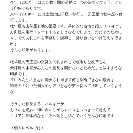
今年（2017年）はここ数年間の活動に一つの決着がつく年、とい
う印象があります。
来年（2018年）には土星は山羊座へ移行し、天王星は牡牛座へ移
行します。
牡牛座も山羊座も地の星座です。具体的な着地と始まりへ向けて
方向性を定めスタートするとしとなるでしょう。ただそのために
今までのあれこれを調整し、調和し、折り合いをつけ答えを導き
出す
そんな印象があります。
牡羊座の天王星の突発的で剥き出しで粗削りな改革心を
天秤座の木星がみんなの意見を聞かないとだめだよと諭すような
印象です。
逆にみんなの意思に翻弄され過ぎて何も決断できない場合は
瞬発力の効いた個人的な強い意思が突っ切って決断していくよう
な
そうした相反するエネルギーが
お互いを絶妙に補い合いながらカオスをつっきって超えて
クリアに具体的なところへ落とし込んでいくそんな印象です。
＜個人レベルでは＞