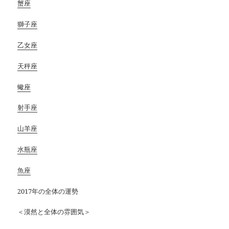
蟹座
獅子座
乙女座
天秤座
蠍座
射手座
山羊座
水瓶座
魚座
2017年の全体の運勢
＜漠然と全体の雰囲気＞