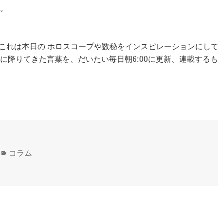
。
 これは本日の ホロスコープや数秘をインスピレーションにして
に降りてきた言葉を、だいたい毎日朝6:00に更新、連載する
カ
コラム
テ
ゴ
リ
ー