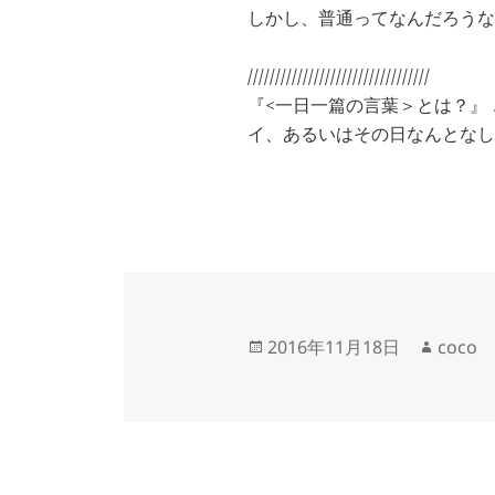
しかし、普通ってなんだろうな
/////////////////////////////////
『<一日一篇の言葉＞とは？』
イ、あるいはその日なんとなし
投
作
2016年11月18日
coco
稿
成
日:
者