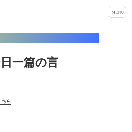
メニュ
ーとウ
ィジェ
ット
一日一篇の言
こちら