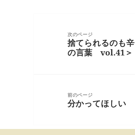
投
稿
ナ
次のページ
捨てられるのも辛
ビ
前
ゲ
の
の言葉 vol.41＞
ー
投
シ
稿:
ョ
ン
前のページ
分かってほしい ＜
次
の
投
稿: