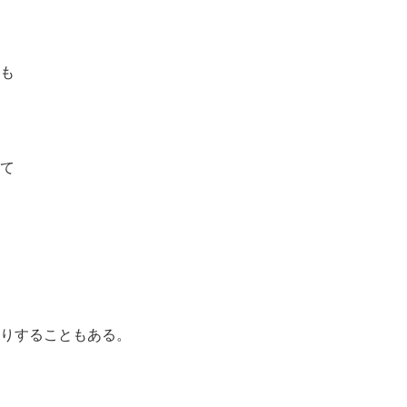
も
て
りすることもある。