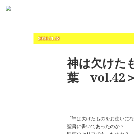
占いとカウンセリングのお店 “COCO”
札幌 – 占い・タロット・占星術・カウンセリング
2016.11.18
神は欠けた
葉 vol.42
「神は欠けたものをお使いにな
聖書に書いてあったのか？