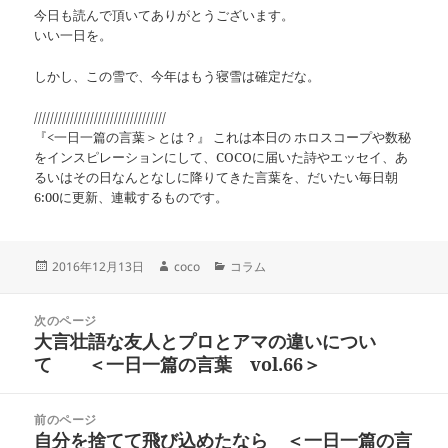
今日も読んで頂いてありがとうございます。
いい一日を。
しかし、この雪で、今年はもう寝雪は確定だな。
/////////////////////////////////
『<一日一篇の言葉＞とは？』 これは本日の ホロスコープや数秘
をインスピレーションにして、COCOに届いた詩やエッセイ、あ
るいはその日なんとなしに降りてきた言葉を、だいたい毎日朝
6:00に更新、連載するものです。
投
作
カ
2016年12月13日
coco
コラム
稿
成
テ
日:
者
ゴ
投
リ
次のページ
稿
大言壮語な友人とプロとアマの違いについ
ー
前
ナ
の
て ＜一日一篇の言葉 vol.66＞
ビ
投
ゲ
稿:
ー
前のページ
シ
自分を捨てて飛び込めたなら ＜一日一篇の言
次
ョ