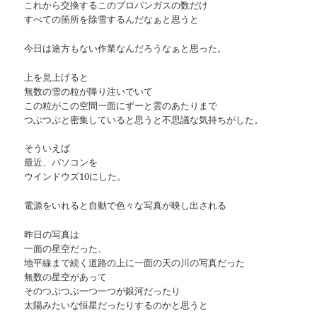
これから交換するこのプロパンガスの数だけ
すべての箇所を除雪するんだなぁと思うと
今日は途方もない作業なんだろうなぁと思った。
上を見上げると
無数の雪の粒が降り注いでいて
この粒がこの空間一面にずーと雲のあたりまで
つぶつぶと密集していると思うと不思議な気持ちがした。
そういえば
最近、パソコンを
ウインドウズ10にした。
電源をいれると自動で色々な写真が映し出される
昨日の写真は
一面の星空だった、
地平線まで続く道路の上に一面の天の川の写真だった
無数の星空があって
そのつぶつぶ一つ一つが銀河だったり
太陽みたいな恒星だったりするのかと思うと