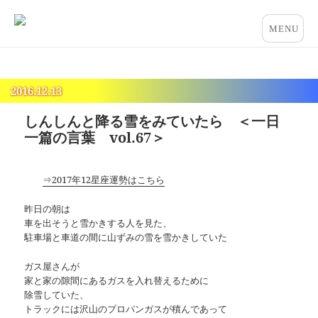
占いとカウンセリングのお店 “COCO”
メニュー
とウィジ
ェット
2016.12.13
しんしんと降る雪をみていたら ＜一日
一篇の言葉 vol.67＞
⇒2017年12星座運勢はこちら
昨日の朝は
車を出そうと雪かきする人を見た、
駐車場と車道の間に山ずみの雪を雪かきしていた
ガス屋さんが
家と家の隙間にあるガスを入れ替えるために
除雪していた、
トラックには沢山のプロパンガスが積んであって