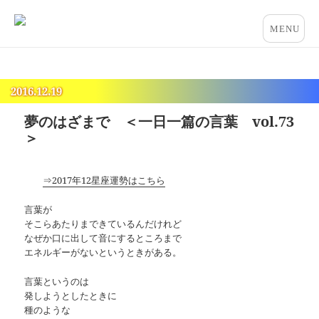
占いとカウンセリングのお店 “COCO”
メニュー
とウィジ
ェット
2016.12.19
夢のはざまで ＜一日一篇の言葉 vol.73
＞
⇒2017年12星座運勢はこちら
言葉が
そこらあたりまできているんだけれど
なぜか口に出して音にするところまで
エネルギーがないというときがある。
言葉というのは
発しようとしたときに
種のような