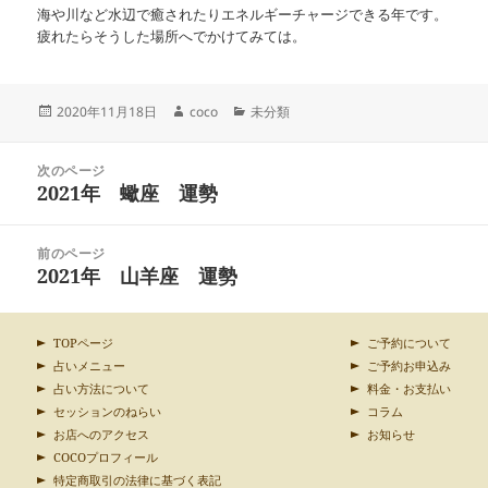
海や川など水辺で癒されたりエネルギーチャージできる年です。
疲れたらそうした場所へでかけてみては。
投
作
カ
2020年11月18日
coco
未分類
稿
成
テ
日:
者
ゴ
投
リ
次のページ
稿
2021年 蠍座 運勢
ー
前
ナ
の
ビ
投
ゲ
前のページ
稿:
ー
2021年 山羊座 運勢
次
シ
の
ョ
投
ン
稿:
TOPページ
ご予約について
占いメニュー
ご予約お申込み
占い方法について
料金・お支払い
セッションのねらい
コラム
お店へのアクセス
お知らせ
COCOプロフィール
特定商取引の法律に基づく表記