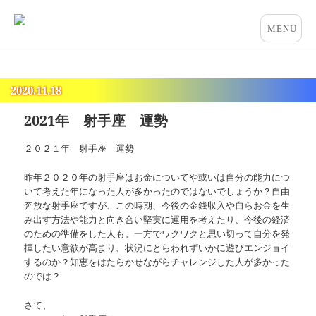
占いとカウンセリングのお店 “COCO”
メニュー
とウィジ
ェット
2020.11.18
2021年 射手座 運勢
２０２１年 射手座 運勢
昨年２０２０年の射手座はお金についてや或いは自分の能力につ
いて考えた年になった人が多かったのではないでしょうか？自由
奔放な射手座ですが、この時期、今後の金銭収入や自らお金を生
み出す方法や能力と向き合い堅実に運用を考えたり、今後の経済
のための準備をした人も。一方でワクワクと思い切って自分を発
揮したい意欲が高まり、状況にとらわれずいかに遊びエンジョイ
するのか？知恵をはたらかせながらチャレンジした人が多かった
のでは？
さて、