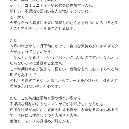
そうしたコミュニティーや勉強会に参加する人も。
新しい、不思議で面白い友人が増えそうですね。
とにかく
今年は自分の感覚に正直に気持ちの赴くまま自由にいろいろと学
ぶことで充実した一年をすごせるはず。
ただ
５月の半ばから７月下旬にかけて、自由な気持ちがいきすぎてタ
ガがはずれてしまいそう。
「なんとかなるさ」というおおらかさはいいのですが、なんとも
ならない状況に遭遇する危険も。
この時期好奇心が強まり、怪しい、危険なものに心そそられる時
期でもあるので
少し行き過ぎてるな…と感じたらブレーキをかけたり、引き返す
理性を忘れない事が肝心です。
ただ、この時期は漠然と夢や憧れが広がり、
不思議な郷愁のようなロマンが広がる気持ちになるかも。
自由な行動が思いがけず夢を叶える道を引き寄せる暗示もあるの
で、危険には注意しつつも大胆さも大事。
危険とチャンスの見極めが肝心かも。