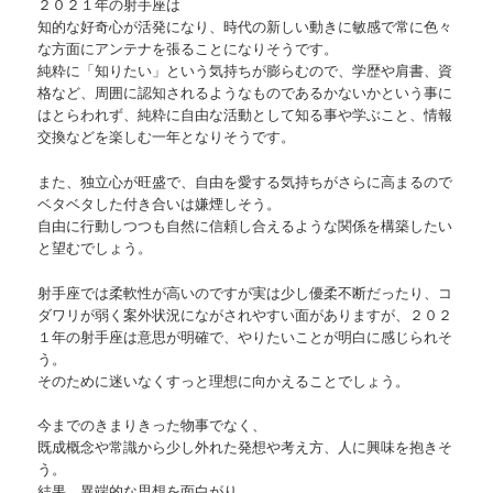
２０２１年の射手座は
知的な好奇心が活発になり、時代の新しい動きに敏感で常に色々
な方面にアンテナを張ることになりそうです。
純粋に「知りたい」という気持ちが膨らむので、学歴や肩書、資
格など、周囲に認知されるようなものであるかないかという事に
はとらわれず、純粋に自由な活動として知る事や学ぶこと、情報
交換などを楽しむ一年となりそうです。
また、独立心が旺盛で、自由を愛する気持ちがさらに高まるので
ベタベタした付き合いは嫌煙しそう。
自由に行動しつつも自然に信頼し合えるような関係を構築したい
と望むでしょう。
射手座では柔軟性が高いのですが実は少し優柔不断だったり、コ
ダワリが弱く案外状況にながされやすい面がありますが、２０２
１年の射手座は意思が明確で、やりたいことが明白に感じられそ
う。
そのために迷いなくすっと理想に向かえることでしょう。
今までのきまりきった物事でなく、
既成概念や常識から少し外れた発想や考え方、人に興味を抱きそ
う。
結果、異端的な思想を面白がり