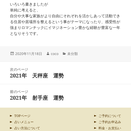
いろいろ書きましたが
単純に考えると、
自分や大事な家族がより自由にそれぞれを活かしあって活動でき
る住居や居場所を整えるという事がテーマになったり、感受性が
強まりロマンチックにイマジネーション豊かな経験が豊富な一年
となりそうです。
投
作
カ
2020年11月18日
coco
未分類
稿
成
テ
日:
者
ゴ
投
リ
次のページ
稿
2021年 天秤座 運勢
ー
前
ナ
の
ビ
投
ゲ
前のページ
稿:
ー
2021年 射手座 運勢
次
シ
の
ョ
投
ン
稿:
TOPページ
ご予約について
占いメニュー
ご予約お申込み
占い方法について
料金・お支払い