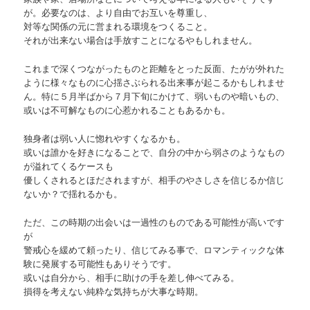
が。必要なのは、より自由でお互いを尊重し、
対等な関係の元に営まれる環境をつくること。
それが出来ない場合は手放すことになるやもしれません。
これまで深くつながったものと距離をとった反面、たがが外れた
ように様々なものに心揺さぶられる出来事が起こるかもしれませ
ん。特に５月半ばから７月下旬にかけて、弱いものや暗いもの、
或いは不可解なものに心惹かれることもあるかも。
独身者は弱い人に惚れやすくなるかも。
或いは誰かを好きになることで、自分の中から弱さのようなもの
が溢れてくるケースも
優しくされるとほだされますが、相手のやさしさを信じるか信じ
ないか？で揺れるかも。
ただ、この時期の出会いは一過性のものである可能性が高いです
が
警戒心を緩めて頼ったり、信じてみる事で、ロマンティックな体
験に発展する可能性もありそうです。
或いは自分から、相手に助けの手を差し伸べてみる。
損得を考えない純粋な気持ちが大事な時期。