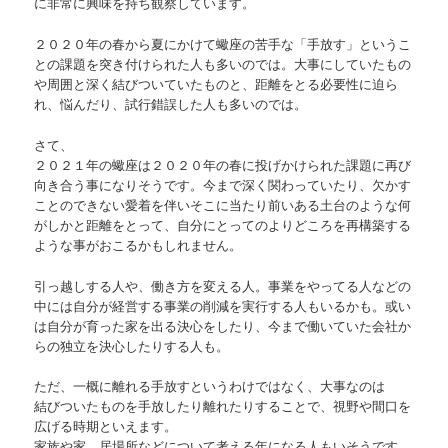
に非常に興味を持ち観察しています。
２０２０年の春から夏にかけて蠍座の苦手な「手放す」というこ
との課題を突き付けられた人も多いのでは。大事にしていたもの
や周囲と深く結びついていたものと、距離をとる必要性に迫ら
れ、悩んだり、試行錯誤した人も多いのでは。
さて、
２０２１年の蠍座は２０２０年の春に投げかけられた課題に再び
向き合う事になりそうです。今まで深く関わっていたり、欠かす
ことのできない愛着を伴いそこに当たり前いある土台のような何
がしかと距離をとって、自分にとってのよりどころを再構築する
ような事がおこるかもしれません。
引っ越しする人や、働き方を変える人。事業をやってる人などの
中には自分が経営する事業の削減を実行する人もいるかも。或い
は自分が育った家を出る決心をしたり、今まで働いていた会社か
らの独立を決心したりする人も。
ただ、一概に離れる手放すというわけではなく、大事なのは
結びついたものを手放したり離れたりすることで、視野や間口を
広げる時期といえます。
家族や家、居場所などについて考える年になる人もいそうです