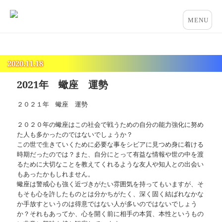
占いとカウンセリングのお店 “COCO”
メニュー
とウィジ
ェット
2020.11.18
2021年 蠍座 運勢
２０２１年 蠍座 運勢
２０２０年の蠍座はこの社会で戦うための自分の能力強化に努め
た人も多かったのではないでしょうか？
この世で生きていくために必要な事をシビアに見つめ身に着ける
時期だったのでは？また、自分にとって有益な情報や世の中を渡
るために大切なことを教えてくれるような友人や知人との出会い
もあったかもしれません。
蠍座は警戒心も強く近づきがたい雰囲気を持ってもいますが、そ
もそも心を許したものとは分かちがたく、深く固く結ばれなかな
か手放すというのは得意ではない人が多いのではないでしょう
か？それもあってか、心を開く前に相手の本質、本性というもの