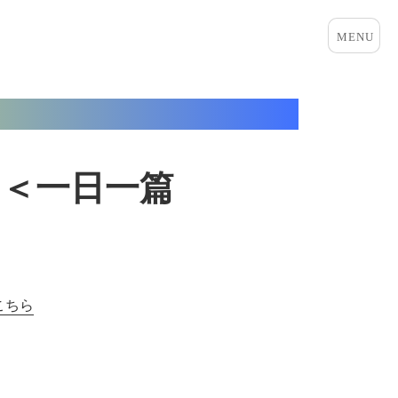
メニュ
ーとウ
ィジェ
ット
＜一日一篇
こちら