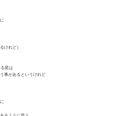
に
るけれど）
ある星は
う事があるというけれど
に
あるように思う。