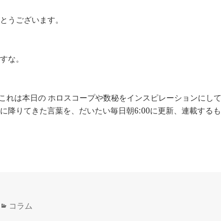
とうございます。
すな。
 これは本日の ホロスコープや数秘をインスピレーションにして
に降りてきた言葉を、だいたい毎日朝6:00に更新、連載する
カ
コラム
テ