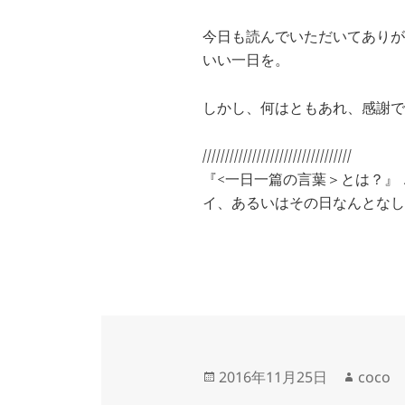
今日も読んでいただいてありが
いい一日を。
しかし、何はともあれ、感謝で
/////////////////////////////////
『<一日一篇の言葉＞とは？』
イ、あるいはその日なんとなし
投
作
2016年11月25日
coco
稿
成