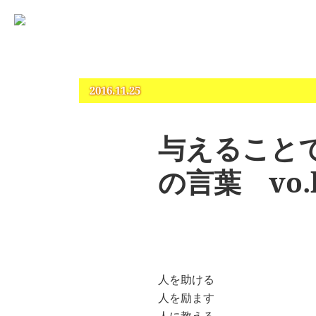
占いとカウンセリングのお店 “COCO”
札幌 – 占い・タロット・占星術・カウンセリング
2016.11.25
与えること
の言葉 vo.l
人を助ける
人を励ます