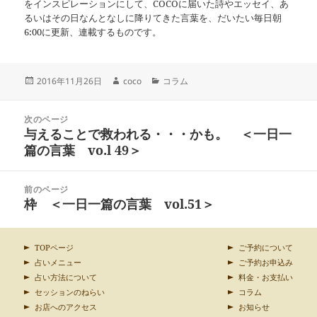
をインスピレーションにして、COCOに届いた詩やエッセイ、あ
るいはその日なんとなしに降りてきた言葉を、だいたい毎日朝
6:00に更新、連載するものです。
投
作
カ
2016年11月26日
coco
コラム
稿
成
テ
日:
者
ゴ
投
リ
次のページ
稿
与えることで救われる・・・かも。 ＜一日一
ー
前
ナ
の
篇の言葉 vo.l 49＞
ビ
投
ゲ
稿:
ー
前のページ
シ
枠 ＜一日一篇の言葉 vol.51＞
次
ョ
の
ン
投
稿:
TOPページ
ご予約について
占いメニュー
ご予約お申込み
占い方法について
料金・お支払い
セッションのねらい
コラム
お店へのアクセス
お知らせ