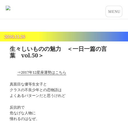
占いとカウンセリングのお店 “COCO”
メニュー
とウィジ
ェット
2016.11.26
生々しいものの魅力 ＜一日一篇の言
葉 vol.50＞
⇒2017年12星座運勢はこちら
真面目な優等生女子と
クラスの不良少年との恋物語は
よくあるパターンだと思うけれど
反抗的で
危なげな人物に
憧れるのはなぜ、